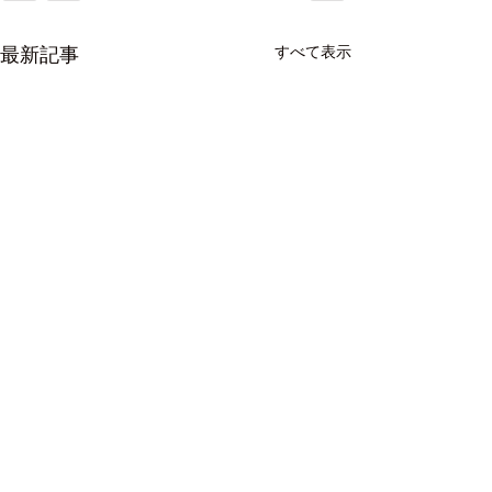
すべて表示
最新記事
高齢者の【安全
命】