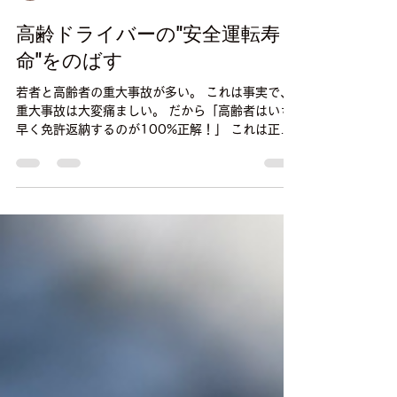
コウチ ユースタイル
2025年11月20日
読了時間: 1分
高齢ドライバーの"安全運転寿
命"をのばす
若者と高齢者の重大事故が多い。 これは事実で、
重大事故は大変痛ましい。 だから「高齢者はいち
早く免許返納するのが100%正解！」 これは正し
いのでしょうか？ 物事には必ず2面あります。 特
に地方の高齢者にとって、移動の自由を奪われる
事は、いきいき自分らしく楽しく暮らす事を大き
く阻みます。 これは個人の面だけではなく、多く
の高齢者の心身の健康が低下する事は当然、医療
費や介護費の増加、高齢者の消費行動の低下と経
済…さまざまな社会問題にも直結します。 もちろ
ん、危険を無視して無駄に運転寿命を伸ばす事は
悪です！ 出来る限りの努力をして、 【安全に運転