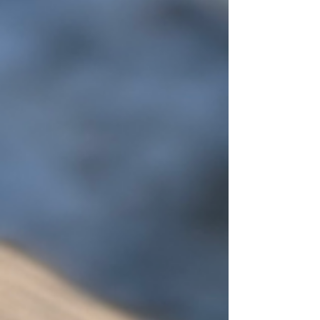
する事ができる期間を延ばす】 これが大切です。
しかし、「じゃあ一体何をどう努力すれば良いの
か？」これについてはまだまだ言われていませ
ん。 脳と運転に関する専門家である朴先生にご協
力いただき、今後、高知県内はもちろん、全国に
この運動を広げていこうと思います。 初回は小さ
い規模ですが、良いスタートが切れたらと思いま
す！ 自動運転の技術向上で事故0の世界が実現す
ることにも、大いに期待していますが、それを黙
って無責