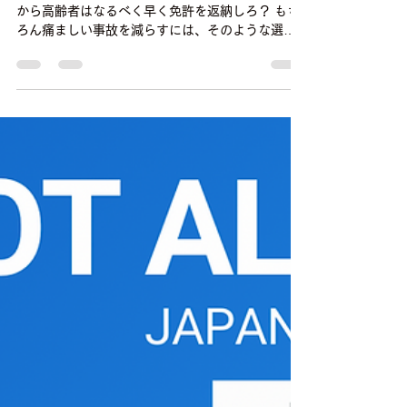
すね！
コウチ ユースタイル
2025年9月30日
読了時間: 2分
高齢者の【安全運転寿命】
「自動車の重大事故は若者と高齢者に多い。」 だ
から高齢者はなるべく早く免許を返納しろ？ もち
ろん痛ましい事故を減らすには、そのような選択
肢もあるし、気持ちもわかる。 しかし、物事には
必ずもう一面があり、単純なことではない。...